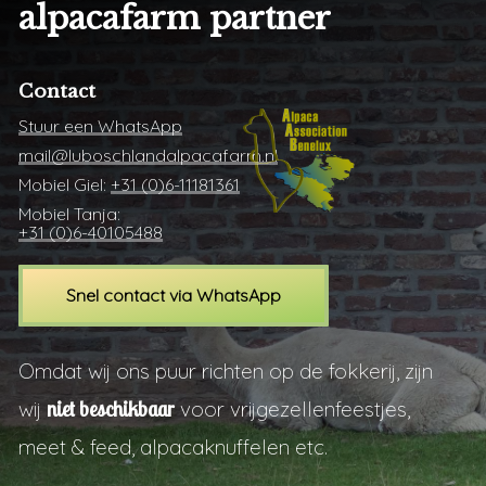
alpacafarm
partner
Contact
Stuur een WhatsApp
mail@luboschlandalpacafarm.nl
Mobiel Giel:
+31 (0)6-11181361
Mobiel Tanja:
+31 (0)6-40105488
S
n
e
l
c
o
n
t
a
c
t
v
i
a
W
h
a
t
s
A
p
p
Omdat wij ons puur richten op de fokkerij, zijn
wij
niet beschikbaar
voor vrijgezellenfeestjes,
meet & feed, alpacaknuffelen etc.