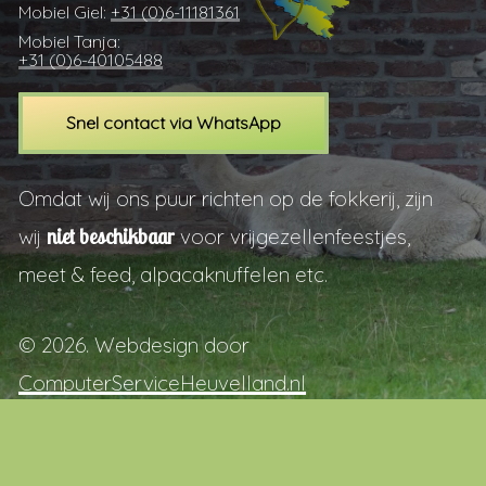
Mobiel Giel:
+31 (0)6-11181361
Mobiel Tanja:
+31 (0)6-40105488
S
n
e
l
c
o
n
t
a
c
t
v
i
a
W
h
a
t
s
A
p
p
Omdat wij ons puur richten op de fokkerij, zijn
wij
niet beschikbaar
voor vrijgezellenfeestjes,
meet & feed, alpacaknuffelen etc.
©
2026
. Webdesign door
ComputerServiceHeuvelland.nl