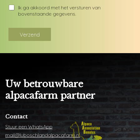
Ik ga akkoord met het versturen van
bovenstaande gegevens.
Verzend
Uw
betrouwbare
alpacafarm
partner
Contact
Stuur een WhatsApp
mail@luboschlandalpacafarm.nl